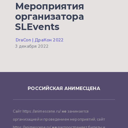
Мероприятия
организатора
SLEvents
DraCon | ДраКон 2022
3 декабря 2022
РОССИЙСКАЯ АНИМЕСЦЕНА
Сайт https://animescene.ru/
не
занимается
организацией и проведением мероприятий, сайт
https://animescene.ru/
не
распространяет билеты и