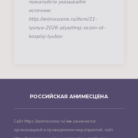
пожалуйста указывайте
источник:
http://animescene.ru/item/21-
iyunya-2026-plyazhnyj-sezon-ot-
kosplej-lyubov
РОССИЙСКАЯ АНИМЕСЦЕНА
Сайт https://animescene.ru/
не
занимается
организацией и проведением мероприятий, сайт