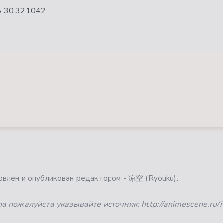
8
30.321042
влен и опубликован редактором - 凉空 (Ryouku).
 пожалуйста указывайте источник: http://animescene.ru/it