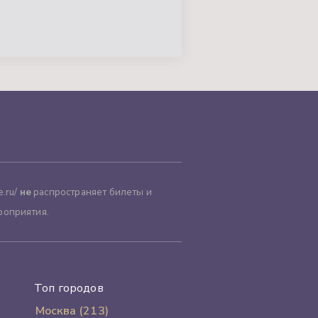
.ru/
не
распространяет билеты и
роприятия.
Топ городов
Москва (213)