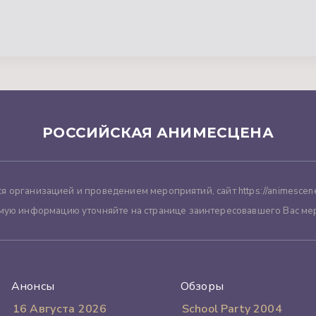
РОССИЙСКАЯ АНИМЕСЦЕНА
я организацией и проведением мероприятий, сайт https://animescene
мую информацию уточняйте на странице заинтересовавшего Вас ме
Анонсы
Обзоры
16 Августа 2026
School Party 2004