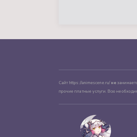
Сайт https://animescene.ru/
не
занимаетс
прочие платные услуги. Всю необходи