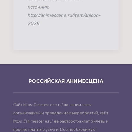
источник:
http://animescene.ru/item/anicon-
2025
РОССИЙСКАЯ АНИМЕСЦЕНА
Сайт https://animescene.ru/
не
занимается
организацией и проведением мероприятий, сайт
https://animescene.ru/
не
распространяет билеты и
прочие платные услуги. Всю необходимую