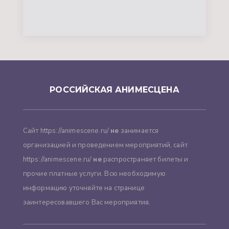
РОССИЙСКАЯ АНИМЕСЦЕНА
Сайт https://animescene.ru/
не
занимается
организацией и проведением мероприятий, сайт
https://animescene.ru/
не
распространяет билеты и
прочие платные услуги. Всю необходимую
информацию уточняйте на странице
заинтересовавшего Вас мероприятия.