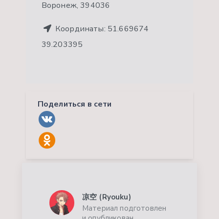
Воронеж, 394036
Координаты:
51.669674
39.203395
Поделиться в сети
凉空 (Ryouku)
Материал подготовлен
и опубликован