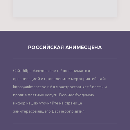
РОССИЙСКАЯ АНИМЕСЦЕНА
Сайт https://animescene.ru/
не
занимается
организацией и проведением мероприятий, сайт
https://animescene.ru/
не
распространяет билеты и
прочие платные услуги. Всю необходимую
информацию уточняйте на странице
заинтересовавшего Вас мероприятия.