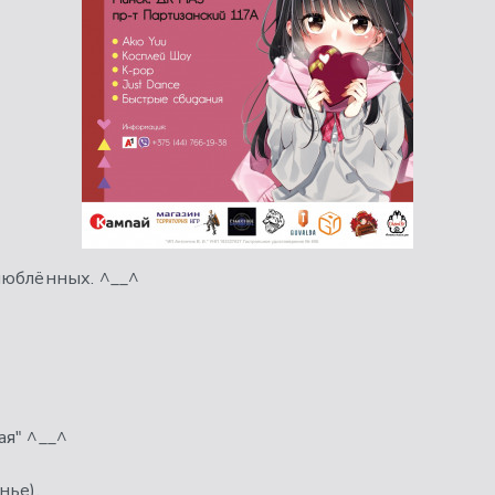
люблённых. ^__^
ая" ^__^
нье).