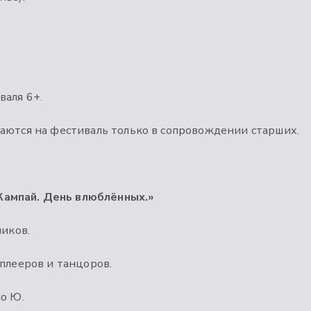
валя 6+.
аются на фестиваль только в сопровождении старших.
ампай. День влюблённых.»
ников.
сплееров и танцоров.
ио Ю.