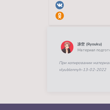
凉空 (Ryouku)
Материал подгото
При копировании материала
vlyublennyh-13-02-2022