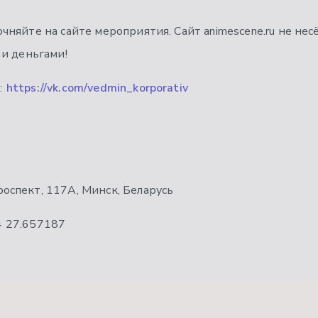
няйте на сайте мероприятия. Сайт animescene.ru не нес
и деньгами!
:
https://vk.com/vedmin_korporativ
оспект, 117А, Минск, Беларусь
4
27.657187