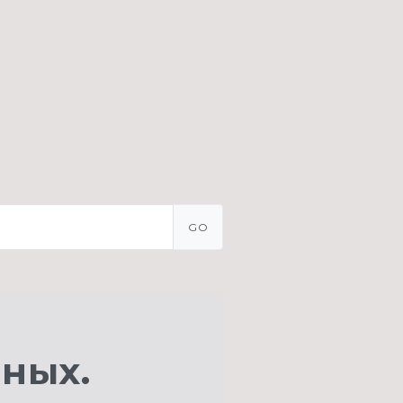
GO
ных.