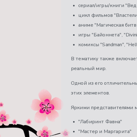
сериал/игры/книги "Вед
цикл фильмов "Властели
аниме "Магическая битва
игры "Байоннета", "Divini
комиксы "Sandman", "Hell
В тематику также включает
реальный мир.
Одной из его отличительны
этих элементов.
Яркими представителями м
"Лабиринт Фавна"
"Мастер и Маргарита"