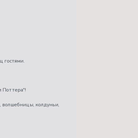
ц гостями.
и Поттера"!
и, волшебницы, колдуньи,