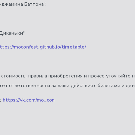
нджамина Баттона";
 Диканьки"
ttps://moconfest.github.io/timetable/
стоимость, правила приобретения и прочее уточняйте н
сёт ответственности за ваши действия с билетами и ден
:
https://vk.com/mo_con