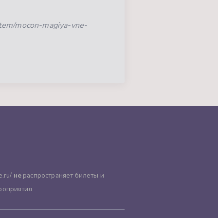
item/mocon-magiya-vne-
.ru/
не
распространяет билеты и
роприятия.