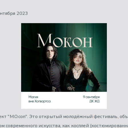
ентября 2023
ект "M.O.con". Это открытый молодёжный фестиваль, о
 современного искусства, как косплей (костюмированна