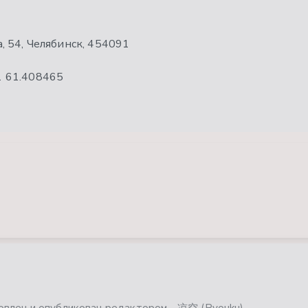
, 54, Челябинск, 454091
1
61.408465
влен и опубликован редактором - 凉空 (Ryouku).