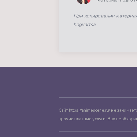
При копировании материала
hogvartsa
Сайт https://animescene.ru/
не
занимаетс
прочие платные услуги. Всю необходи