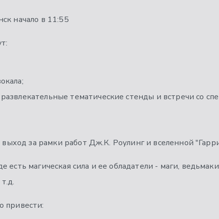
ск начало в 11:55
т:
окала;
, развлекательные тематические стенды и встречи со спе
о выход за рамки работ Дж.К. Роулинг и вселенной "Гарр
е есть магическая сила и ее обладатели - маги, ведьмак
т.д.
о привести: