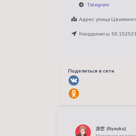
Telegram
Адрес:
улица Цвиллинга
Координаты:
55.15253
Поделиться в сети
凉空 (Ryouku)
Материал подгото