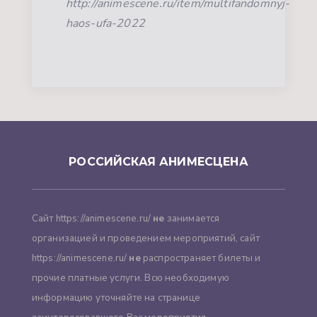
http://animescene.ru/item/multifandomnyj-
haos-ufa-2022
РОССИЙСКАЯ АНИМЕСЦЕНА
Сайт https://animescene.ru/
не
занимается
организацией и проведением мероприятий, сайт
https://animescene.ru/
не
распространяет билеты и
прочие платные услуги. Всю необходимую
информацию уточняйте на странице