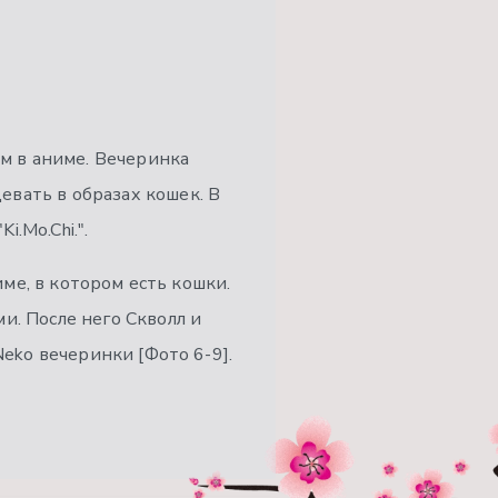
ам в аниме. Вечеринка
евать в образах кошек. В
.Mo.Chi.".
име, в котором есть кошки.
и. После него Скволл и
Neko вечеринки [Фото 6-9].