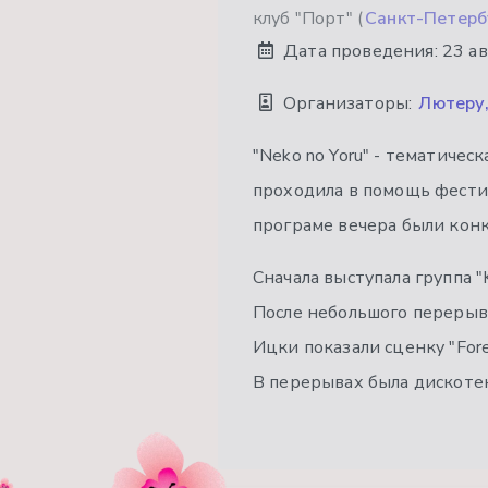
клуб "Порт" (
Санкт-Петерб
Дата проведения:
23 ав
Организаторы:
Лютеру,
"Neko no Yoru" - тематичес
проходила в помощь фестив
програме вечера были конку
Сначала выступала группа "K
После небольшого перерыва
Ицки показали сценку "Fore
В перерывах была дискотек