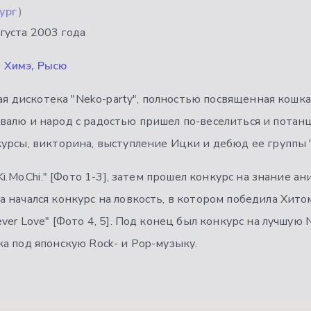
ург
)
густа 2003 года
 Химэ, Рысю
кая дискотека "Neko-party", полностью посвященная кошк
алю и народ с радостью пришел по-веселиться и потанц
рсы, викторина, выступление Ицки и дебюд ее группы "Ki
i.Mo.Chi." [Фото 1-3], затем прошел конкурс на знание ан
 начался конкурс на ловкость, в котором победила Хитом
ver Love" [Фото 4, 5]. Под конец был конкурс на лучшую 
а под японскую Rock- и Pop-музыку.