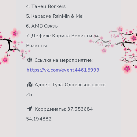
4. Танец Bonkers
5. Караоке RainMin & Mei
6. АМВ Связь
7. Дефиле Карина Веритти от
Розетты
Ссылка на мероприятие:
https://vk.com/event44615999
Адрес:
Тула, Одоевское шоссе
25
Координаты:
37.553684
54.194882