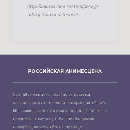
http://animescene.ru/item/pervyj-
tulskij-kosbend-festival
РОССИЙСКАЯ АНИМЕСЦЕНА
Сайт https://animescene.ru/
не
занимается
организацией и проведением мероприятий, сайт
https://animescene.ru/
не
распространяет билеты и
прочие платные услуги. Всю необходимую
информацию уточняйте на странице