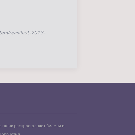
tem/reanifest-2013-
.ru/
не
распространяет билеты и
роприятия.