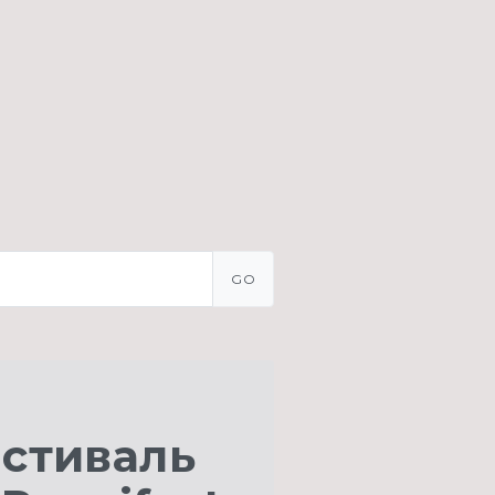
GO
естиваль