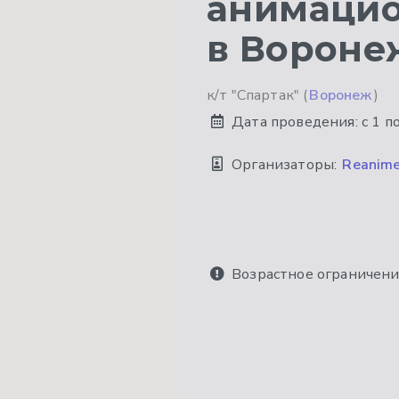
анимацио
в Вороне
к/т "Спартак" (
Воронеж
)
Дата проведения:
с 1 п
Организаторы:
Reanime
Возрастное ограничени