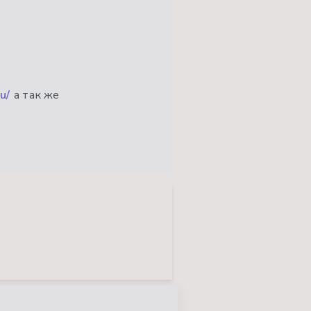
u/
а так же