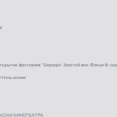
а
Открытие фестиваля. "Берсерк: Золотой век. Фильм III: со
0 Ночь аниме
КАССАХ КИНОТЕАТРА.