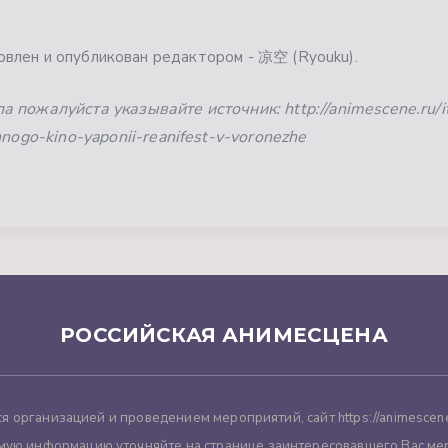
влен и опубликован редактором - 凉空 (Ryouku).
 пожалуйста указывайте источник: http://animescene.ru/i
nnogo-kino-yaponii-reanifest-v-voronezhe
РОССИЙСКАЯ АНИМЕСЦЕНА
я организацией и проведением мероприятий, сайт https://animescene
мую информацию уточняйте на странице заинтересовавшего Вас ме