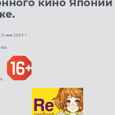
нного кино Японии 
же.
о 5 мая 2013 г
dia
е: