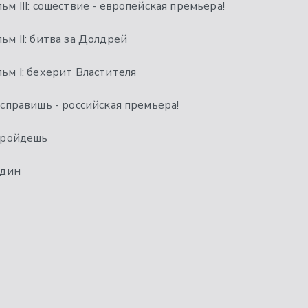
ьм III: сошествие - европейская премьера!
льм II: битва за Долдрей
льм I: бехерит Властителя
 исправишь - российская премьера!
 пройдешь
один