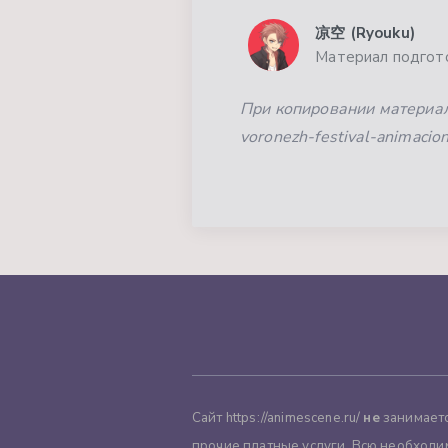
凉空 (Ryouku)
Материал подгото
При копировании материала
voronezh-festival-animacio
Сайт https://animescene.ru/
не
занимаетс
прочие платные услуги. Всю необходи