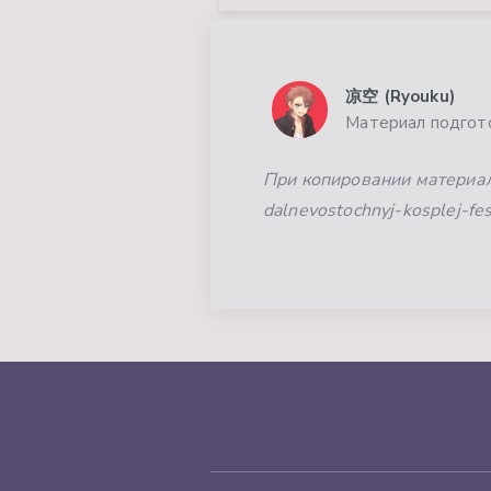
凉空 (Ryouku)
Материал подгото
При копировании материала
dalnevostochnyj-kosplej-fe