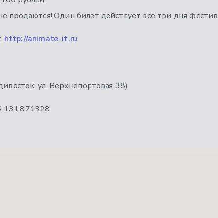
1100 рублей
е продаются! Один билет действует все три дня фестив
:
http://animate-it.ru
ладивосток, ул. Верхнепортовая 38)
5
131.871328