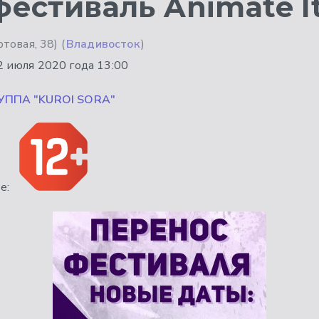
естиваль Animate It
овая, 38) (
Владивосток
)
2 июля 2020 года 13:00
УППА "KUROI SORA"
е: