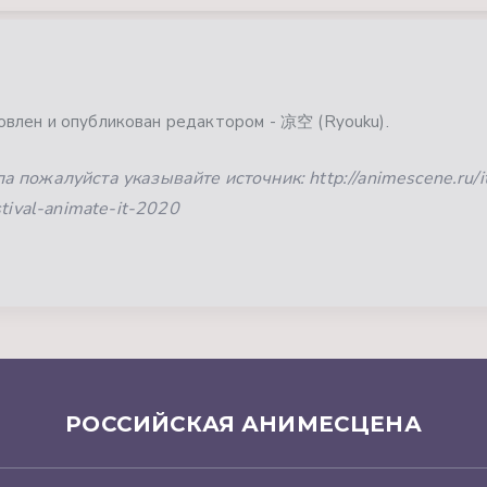
влен и опубликован редактором - 凉空 (Ryouku).
 пожалуйста указывайте источник: http://animescene.ru/it
stival-animate-it-2020
РОССИЙСКАЯ АНИМЕСЦЕНА