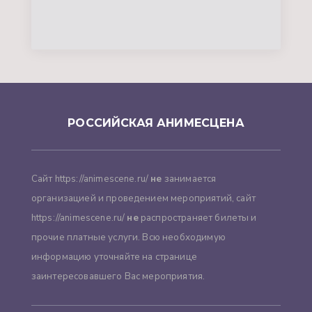
РОССИЙСКАЯ АНИМЕСЦЕНА
Сайт https://animescene.ru/
не
занимается
организацией и проведением мероприятий, сайт
https://animescene.ru/
не
распространяет билеты и
прочие платные услуги. Всю необходимую
информацию уточняйте на странице
заинтересовавшего Вас мероприятия.